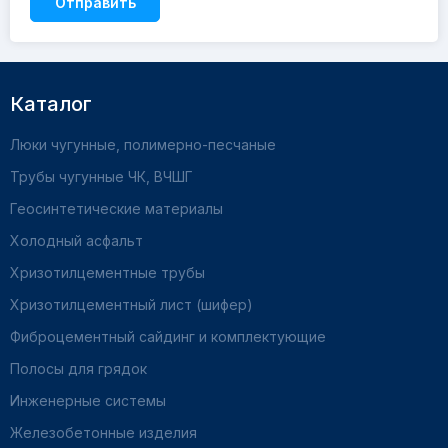
Отправить
Каталог
Люки чугунные, полимерно-песчаные
Трубы чугунные ЧК, ВЧШГ
Геосинтетические материалы
Холодный асфальт
Хризотилцементные трубы
Хризотилцементный лист (шифер)
Фиброцементный сайдинг и комплектующие
Полосы для грядок
Инженерные системы
Железобетонные изделия