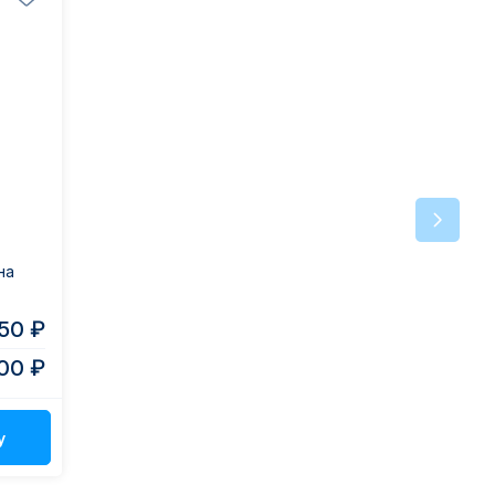
на
.50 ₽
00 ₽
у