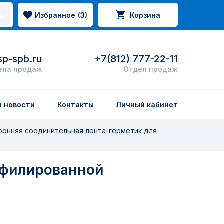
Избранное
(
3
)
Корзина
к
p-spb.ru
+7(812) 777-22-11
ела продаж
Отдел продаж
и новости
Контакты
Личный кабинет
онняя соединительная лента-герметик для
офилированной