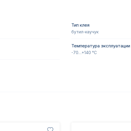
Тип клея
бутил-каучук
Температура эксплуатации
-70…+140 °С