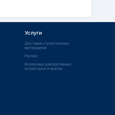
Услуги
Доставка строительных
материалов
Распил
Колеровка декоративных
штукатурок и красок