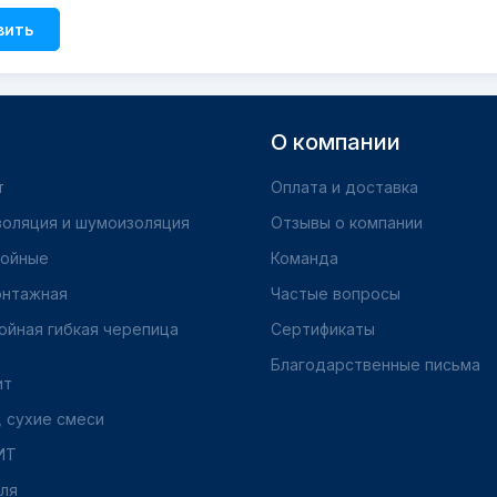
вить
О компании
т
Оплата и доставка
золяция и шумоизоляция
Отзывы о компании
бойные
Команда
онтажная
Частые вопросы
ойная гибкая черепица
Сертификаты
Благодарственные письма
ит
 сухие смеси
ИТ
ля