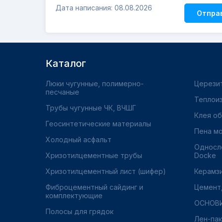
Дата написания: 08.08.2026
Отпра
Каталог
Люки чугунные, полимерно-
Церези
песчаные
Теплои
Трубы чугунные ЧК, ВЧШГ
Клея о
Геосинтетические материалы
Пена м
Холодный асфальт
Односл
Хризотилцементные трубы
Docke
Хризотилцементный лист (шифер)
Керамз
Фиброцементный сайдинг и
Цемент,
комплектующие
ОСНОВ
Полосы для грядок
Лен-пак