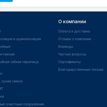
О компании
т
Оплата и доставка
золяция и шумоизоляция
Отзывы о компании
бойные
Команда
онтажная
Частые вопросы
ойная гибкая черепица
Сертификаты
Благодарственные письма
ит
 сухие смеси
ИТ
ля
ные очистные сооружения