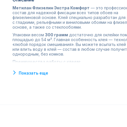
Метилан Флизелин Экстра Комфорт
— это профессио
состав для надежной фиксации всех типов обоев на
флизелиновой основе. Клей специально разработан для
с гладкими, рельефными и виниловыми обоями на флизе
основе, а также со стеклообоями.
Упаковки весом
300 грамм
достаточно для оклейки по
площадью до 54 м². Главная особенность клея — техно
«любой порядок смешивания». Вы можете всыпать клей 
или влить воду в клей — состав в любом случае получи
однородным, без комков.
Преимущества работы с клеем:
Максимальный комфорт поклейки:
Клей наносится 
Показать еще
на стену, что облегчает работу с тяжелыми полотнам
Идеальная стыковка рисунка:
Благодаря высокой
начальной силе схватывания и возможности легкой
коррекции вы можете подгонять положение обоев.
Производитель гарантирует, что полотно можно
переклеивать до 5 раз в течение 15 минут после фикс
Защита стен:
Состав обеспечивает отличную
противогрибковую защиту, предотвращая появление
плесени под обоями.