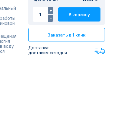
нальный
В корзину
 работы
линовой
Заказать в 1 клик
мещения
логия
в воду
Доставка:
тся
доставим сегодня
прямо
и.
ации.