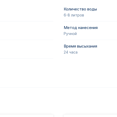
Быстрая готовность:
Раствор готов к применению в
через
10–15 минут
после замешивания.
Количество воды
6-8 литров
Клей устойчив к перепадам температур: допускается х
при температуре от –20 °C до +30 °C, а транспортировк
возможна даже при экстремальных температурах до –40
Метод нанесения
течение не более 14 дней).
Ручной
Время высыхания
24 часа