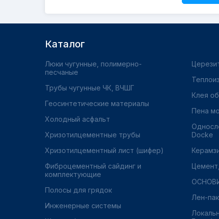
Каталог
Люки чугунные, полимерно-
Церези
песчаные
Теплои
Трубы чугунные ЧК, ВЧШГ
Клея о
Геосинтетические материалы
Пена м
Холодный асфальт
Односл
Хризотилцементные трубы
Docke
Хризотилцементный лист (шифер)
Керамз
Фиброцементный сайдинг и
Цемент,
комплектующие
ОСНОВ
Полосы для грядок
Лен-пак
Инженерные системы
Локаль