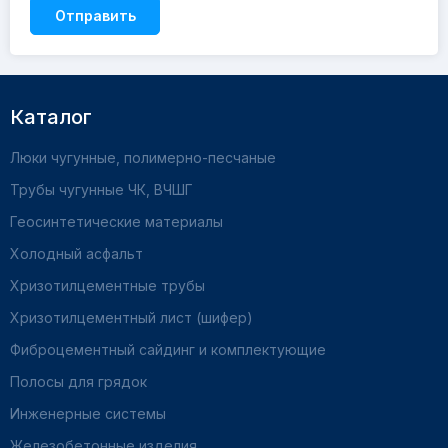
Отправить
Каталог
Люки чугунные, полимерно-песчаные
Трубы чугунные ЧК, ВЧШГ
Геосинтетические материалы
Холодный асфальт
Хризотилцементные трубы
Хризотилцементный лист (шифер)
Фиброцементный сайдинг и комплектующие
Полосы для грядок
Инженерные системы
Железобетонные изделия