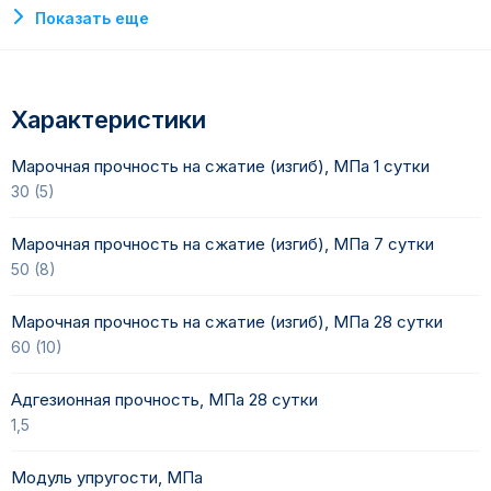
примесей. Продукт соответствует действующим
Показать еще
санитарно-гигиеническим нормам Российской Федерации.
Преимущества:
Высокая растекаемость готового раствора
Характеристики
Является безусадочным
Быстрый набор прочности
Марочная прочность на сжатие (изгиб), МПа 1 сутки
Слой нанесения от 10 до 300 мм
30 (5)
Сферой применения подливочного состава являются
различные виды промышленного оборудования, включая
Марочная прочность на сжатие (изгиб), МПа 7 сутки
прессы, станки, генераторы, насосные и компрессорные
50 (8)
установки, подъемно-транспортные устройства и
дизельные двигатели. Также состав используется для
омоноличивания различных конструкций, ремонта и
Марочная прочность на сжатие (изгиб), МПа 28 сутки
восстановления бетонных элементов методом
60 (10)
опалубочной или безопалубочной заливки.
Состав особенно востребован при монтаже опор линий
электропередачи и открытых распределительных
Адгезионная прочность, МПа 28 сутки
устройств, столбов и опор, а также для нивелирующих
1,5
подушек на опорах мостов и эстакад.
Модуль упругости, МПа