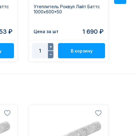
аттс
Утеплитель Роквул Лайт Баттс
Утеп
1000x600x50
Опти
553 ₽
1 690 ₽
Цена за шт
Цена
у
В корзину