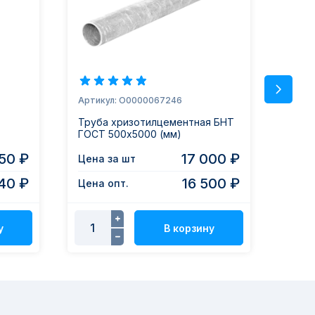
Артикул: О0000067246
Артик
Труба хризотилцементная БНТ
Труб
ГОСТ 500х5000 (мм)
ГОСТ
50 ₽
17 000 ₽
Цена за шт
Цена
40 ₽
16 500 ₽
Цена опт.
Цена
у
В корзину