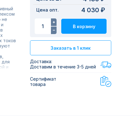
тивный
4 030 ₽
Цена опт.
лексом
 не
 и
В корзину
 в
их
х токов
зуют
Заказать в 1 клик
в,
Доставка:
 для
Доставим в течение 3-5 дней
ой и
оводов,
Сертификат
товара