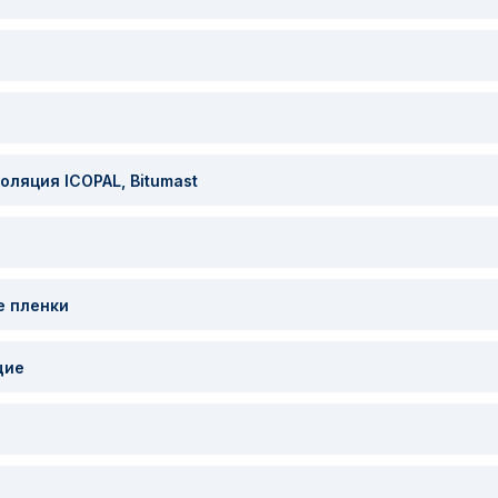
ляция ICOPAL, Bitumast
е пленки
щие