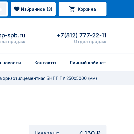
Избранное
(
3
)
Корзина
к
p-spb.ru
+7(812) 777-22-11
ела продаж
Отдел продаж
и новости
Контакты
Личный кабинет
а хризотилцементная БНТТ ТУ 250х5000 (мм)
4 130 ₽
Цена за шт