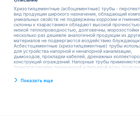
Хризотилцементные (асбоцементные) трубы - перспек
вид продукции широкого назначения, обладающий комп
уникальных свойств: не подвержены коррозии и гниению
склонны к «зарастанию» обладают высокой прочностью
низкой теплопроводностью, долговечны, морозостойки
несколько раз дешевле аналогичной продукции из друг
материалов не подвергаются воздействию блуждающи
Асбестоцементные (хризотилцементные) трубы исполь
для устройства напорной и ненапорной канализации,
дымоходов, прокладки кабелей, дренажных коллекторо
конструкций ограждений. Напорные трубы применяются
транспортировки технической и питьевой воды (холодн
горячей), вентиляции, устройства колодцев, мусоропр
мелиорации, в качестве обсадных труб.
Показать еще